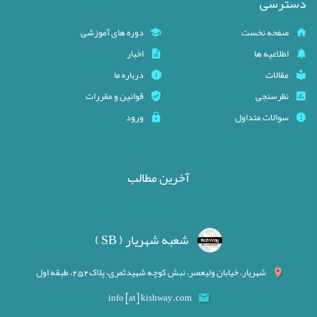
دسترسی
صفحه نخست
دوره های آموزشی
اطلاعیه ها
اخبار
مقالات
درباره ما
نظرسنجی
قوانین و مقررات
سوالات متداول
ورود
آخرین مطالب
شعبه شهریار ( SB )
شهریار، خیابان ولیعصر، نبش کوچه شهیدثمری، پلاک252، طبقه اول
info [at] kishway.com