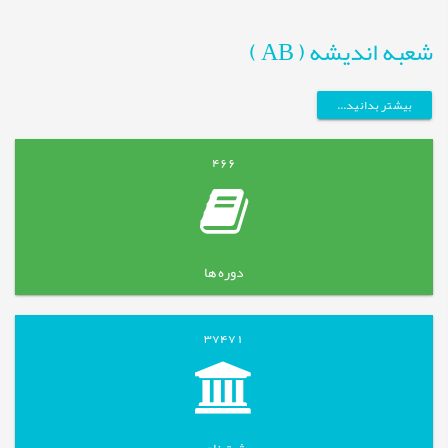
شعبه اندیشه ( AB )
بیشتر بدانید...
466
دوره ها
37471