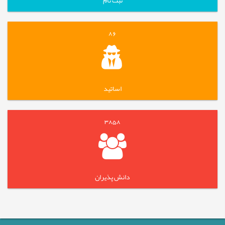
ثبت نام
86
اساتید
3858
دانش پذیران