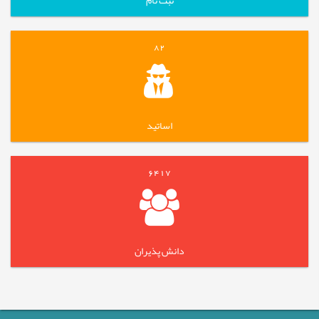
ثبت نام
82
اساتید
6417
دانش پذیران