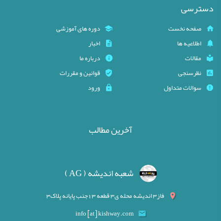
دسترسی
صفحه نخست
دوره های آموزشی
اطلاعیه ها
اخبار
مقالات
درباره ما
نظرسنجی
قوانین و مقررات
سوالات متداول
ورود
آخرین مطالب
شعبه اندیشه ( AG )
فاز3 اندیشه محله ی3 قطعه 13جنب پایانه پلاک3
info [at] kishway.com