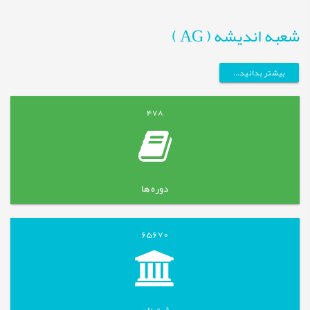
شعبه اندیشه ( AG )
بیشتر بدانید...
478
دوره ها
65670